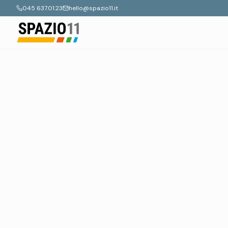
045 637.01.23
hello@spazio11.it