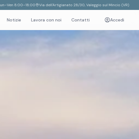
Lun–Ven 8:00–18:00
Via dell'Artigianato 28/30, Valeggio sul Mincio (VR)
Notizie
Lavora con noi
Contatti
Accedi