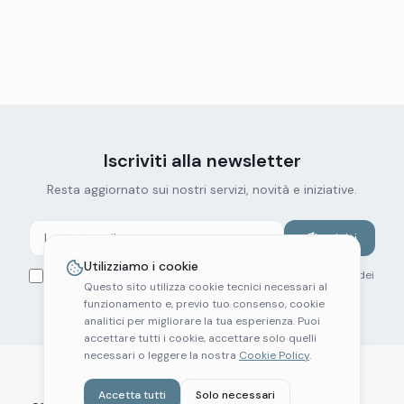
Iscriviti alla newsletter
Resta aggiornato sui nostri servizi, novità e iniziative.
Iscriviti
Utilizziamo i cookie
Ho letto e accetto la
Privacy Policy
. Autorizzo il trattamento dei
Questo sito utilizza cookie tecnici necessari al
miei dati per l'invio della newsletter.
funzionamento e, previo tuo consenso, cookie
analitici per migliorare la tua esperienza. Puoi
accettare tutti i cookie, accettare solo quelli
necessari o leggere la nostra
Cookie Policy
.
Accetta tutti
Solo necessari