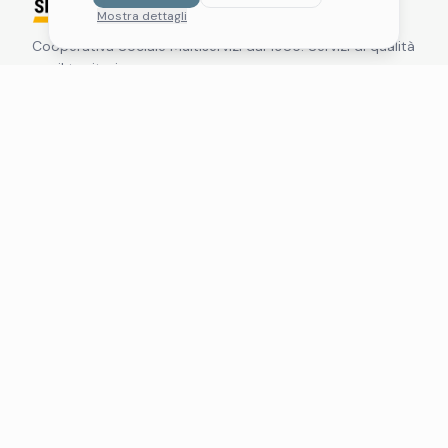
Mostra dettagli
Cooperativa Sociale Multiservizi dal 1985. Servizi di qualità
per il territorio.
Navigazione
Servizi
Qualità
11.LAB
Chi Siamo
Notizie
Lavora con noi
Contatti