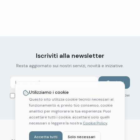
Iscriviti alla newsletter
Resta aggiornato sui nostri servizi, novità e iniziative.
Iscriviti
Utilizziamo i cookie
Ho letto e accetto la
Privacy Policy
. Autorizzo il trattamento dei
Questo sito utilizza cookie tecnici necessari al
miei dati per l'invio della newsletter.
funzionamento e, previo tuo consenso, cookie
analitici per migliorare la tua esperienza. Puoi
accettare tutti i cookie, accettare solo quelli
necessari o leggere la nostra
Cookie Policy
.
Accetta tutti
Solo necessari