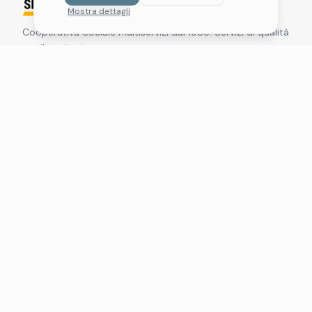
Mostra dettagli
Cooperativa Sociale Multiservizi dal 1985. Servizi di qualità
per il territorio.
Navigazione
Servizi
Qualità
11.LAB
Chi Siamo
Notizie
Lavora con noi
Contatti